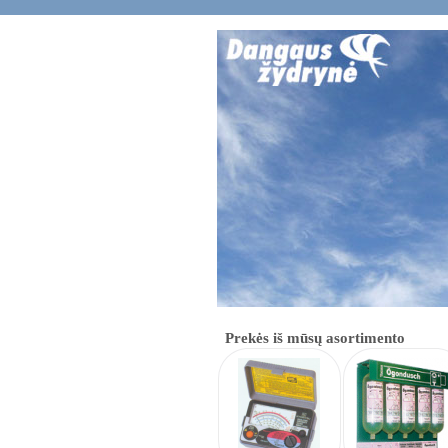
Prekės iš mūsų asortimento