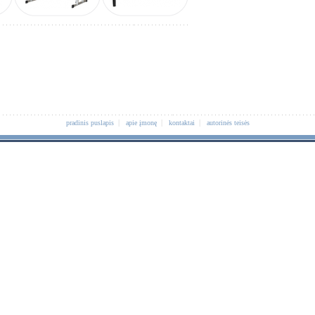
|
|
|
pradinis puslapis
apie įmonę
kontaktai
autorinės teisės