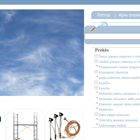
Prekės
Žemos įtampos matavimo ir testa
Aukštos įtampos matavimo ir tes
Programuojami trumpo jungimo i
Kilnojamieji įžemikliai
Įranga požeminių kabelių paieška
Kopėčios
Pastoliai
Hidraulinė kabelių nukirpimo ir 
Aliuminės nešiojamos dėžės įra
Priemonės saugiam darbui aukšt
Dielektrika
Darbo saugos priemonės
Veido/akių apsaugos priemonės
Elektrosaugos ženklai