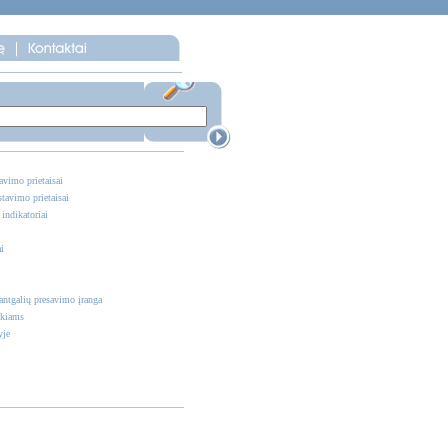
vimo prietaisai
tavimo prietaisai
ndikatoriai
i
antgalių presavimo įranga
nkiams
yje